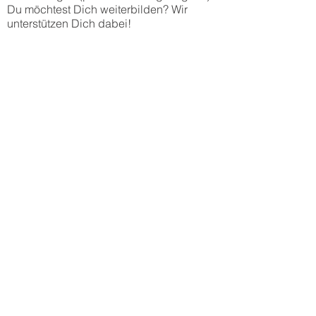
Du möchtest Dich weiterbilden? Wir
unterstützen Dich dabei!
Du fühlst Dich angesprochen und bist
bereit für eine neue Herausforderung?
Dann freuen wir uns auf Deine
Bewerbung!
W. Exner Stuck- und Akustikbau GmbH &
Co.KG
Tiroler Str. 48
45659 Recklinghausen
personal@exner-stuck.de
Jetzt online bewerben
Impressum
Datenschutz
Kontakt
© 2024 by W. Exner Stuck und
Akustikbau GmbH