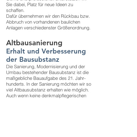
Sie dabei, Platz für neue Ideen zu
schaffen.
Dafür übernehmen wir den Rückbau bzw.
Abbruch von vorhandenen baulichen
Anlagen verschiedenster Größenordnung.
Altbausanierung
Erhalt und Verbesserung
der Bausubstanz
Die Sanierung, Modernisierung und der
Umbau bestehender Bausubstanz ist die
maßgebliche Bauaufgabe des 21. Jahr-
hunderts. In der Sanierung möchten wir so
viel Altbausubstanz erhalten wie möglich.
Auch wenn keine denkmalpflegerischen
Vorgaben existieren, orientieren wir uns an
bauzeitlichen Fassungen, so dass die
bestehende Altbausubstanz liebevoll
restauriert und stilvoll ergänzt wird.
Die Modernisierung und Umnutzung
bestehender Gebäude muss ganzheitlich